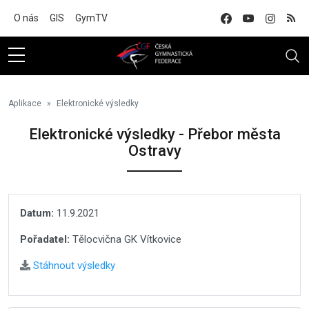
Na hlavní obsah
O nás
GIS
GymTV
Aplikace
Elektronické výsledky
Elektronické výsledky - Přebor města
Ostravy
Datum:
11.9.2021
Pořadatel:
Tělocvična GK Vítkovice
Stáhnout výsledky