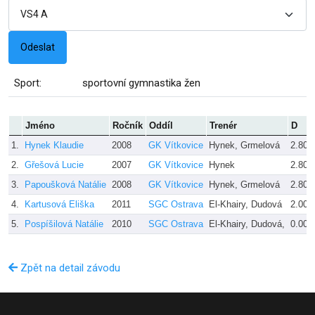
Sport:
sportovní gymnastika žen
Jméno
Ročník
Oddíl
Trenér
D
1.
Hynek Klaudie
2008
GK Vítkovice
Hynek, Grmelová
2.800
2.
Gřešová Lucie
2007
GK Vítkovice
Hynek
2.800
3.
Papoušková Natálie
2008
GK Vítkovice
Hynek, Grmelová
2.800
4.
Kartusová Eliška
2011
SGC Ostrava
El-Khairy, Dudová
2.000
5.
Pospíšilová Natálie
2010
SGC Ostrava
El-Khairy, Dudová,
0.000
Zpět na detail závodu