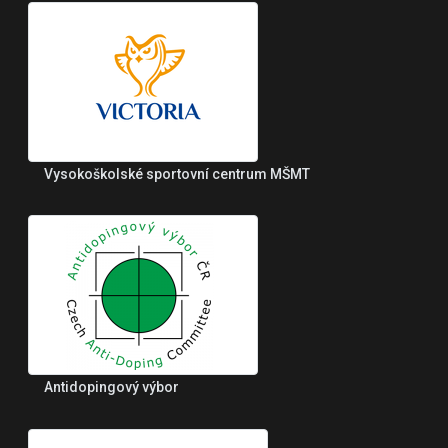
Vysokoškolské sportovní centrum MŠMT
Antidopingový výbor