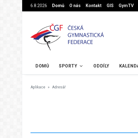
Na hlavní obsah
6.8.2026
Domů
O nás
Kontakt
GIS
GymTV
DOMŮ
SPORTY
ODDÍLY
KALEND
Aplikace
Adresář