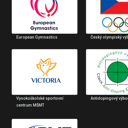
European Gymnastics
Český olympiský vý
Vysokoškolské sportovní
Antidopingový výbo
centrum MŠMT