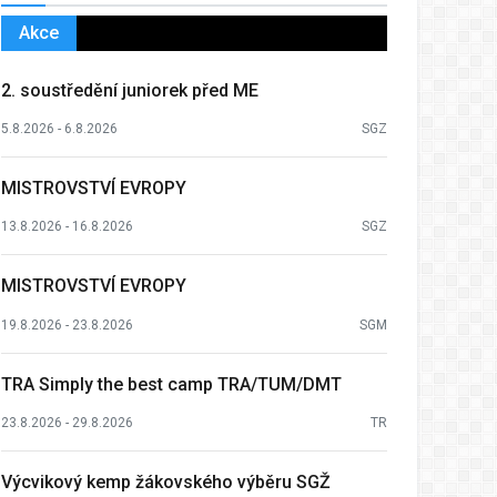
Akce
2. soustředění juniorek před ME
5.8.2026 - 6.8.2026
SGZ
MISTROVSTVÍ EVROPY
13.8.2026 - 16.8.2026
SGZ
MISTROVSTVÍ EVROPY
19.8.2026 - 23.8.2026
SGM
TRA Simply the best camp TRA/TUM/DMT
23.8.2026 - 29.8.2026
TR
Výcvikový kemp žákovského výběru SGŽ