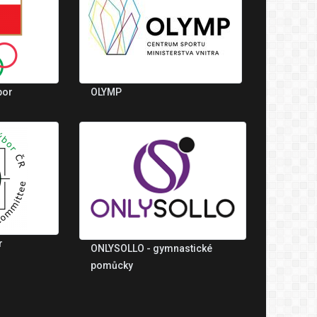
bor
OLYMP
r
ONLYSOLLO - gymnastické
pomůcky