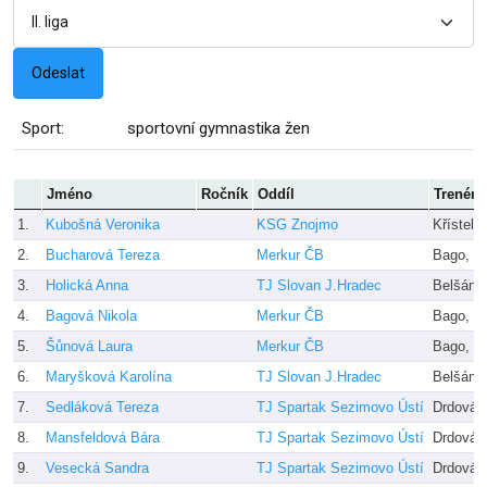
Sport:
sportovní gymnastika žen
Jméno
Ročník
Oddíl
Trenér
1.
Kubošná Veronika
KSG Znojmo
Křístelo
2.
Bucharová Tereza
Merkur ČB
Bago, P
3.
Holická Anna
TJ Slovan J.Hradec
Belšáno
4.
Bagová Nikola
Merkur ČB
Bago, P
5.
Šůnová Laura
Merkur ČB
Bago, P
6.
Maryšková Karolína
TJ Slovan J.Hradec
Belšáno
7.
Sedláková Tereza
TJ Spartak Sezimovo Ústí
Drdová,
8.
Mansfeldová Bára
TJ Spartak Sezimovo Ústí
Drdová,
9.
Vesecká Sandra
TJ Spartak Sezimovo Ústí
Drdová,