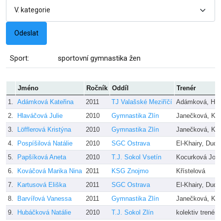
Sport:
sportovní gymnastika žen
Jméno
Ročník
Oddíl
Trenér
1.
Adámková Kateřina
2011
TJ Valašské Meziříčí
Adámková, He
2.
Hlaváčová Julie
2010
Gymnastika Zlín
Janečková, Ko
3.
Löfflerová Kristýna
2010
Gymnastika Zlín
Janečková, Ko
4.
Pospíšilová Natálie
2010
SGC Ostrava
El-Khairy, Dud
5.
Papšíková Aneta
2010
T.J. Sokol Vsetín
Kocurková Joh
6.
Kováčová Marika Nina
2011
KSG Znojmo
Křístelová
7.
Kartusová Eliška
2011
SGC Ostrava
El-Khairy, Dud
8.
Barvířová Vanessa
2011
Gymnastika Zlín
Janečková, Ko
9.
Hubáčková Natálie
2010
T.J. Sokol Zlín
kolektiv trenérů