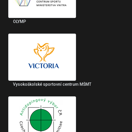
OLYMP
Vysokoškolské sportovní centrum MŠMT