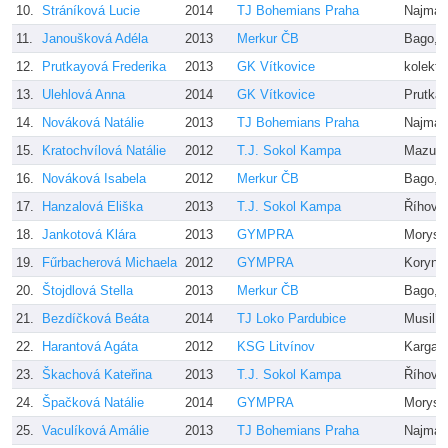
10.
Stráníková Lucie
2014
TJ Bohemians Praha
Najman
11.
Janoušková Adéla
2013
Merkur ČB
Bago, 
12.
Prutkayová Frederika
2013
GK Vítkovice
kolekti
13.
Ulehlová Anna
2014
GK Vítkovice
Prutka
14.
Nováková Natálie
2013
TJ Bohemians Praha
Najman
15.
Kratochvílová Natálie
2012
T.J. Sokol Kampa
Mazuro
16.
Nováková Isabela
2012
Merkur ČB
Bago, 
17.
Hanzalová Eliška
2013
T.J. Sokol Kampa
Říhová
18.
Jankotová Klára
2013
GYMPRA
Morysk
19.
Fűrbacherová Michaela
2012
GYMPRA
Korynt
20.
Štojdlová Stella
2013
Merkur ČB
Bago, 
21.
Bezdíčková Beáta
2014
TJ Loko Pardubice
Musil
22.
Harantová Agáta
2012
KSG Litvínov
Kargalc
23.
Škachová Kateřina
2013
T.J. Sokol Kampa
Říhová
24.
Špačková Natálie
2014
GYMPRA
Morysk
25.
Vaculíková Amálie
2013
TJ Bohemians Praha
Najman