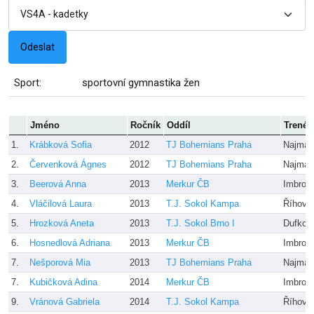
Sport:
sportovní gymnastika žen
Jméno
Ročník
Oddíl
Trenér
1.
Krábková Sofia
2012
TJ Bohemians Praha
Najman
2.
Červenková Ágnes
2012
TJ Bohemians Praha
Najman
3.
Beerová Anna
2013
Merkur ČB
Imbrov
4.
Vláčilová Laura
2013
T.J. Sokol Kampa
Říhová
5.
Hrozková Aneta
2013
T.J. Sokol Brno I
Dufkov
6.
Hosnedlová Adriana
2013
Merkur ČB
Imbrov
7.
Nešporová Mia
2013
TJ Bohemians Praha
Najman
7.
Kubičková Adina
2014
Merkur ČB
Imbrov
9.
Vránová Gabriela
2014
T.J. Sokol Kampa
Říhová