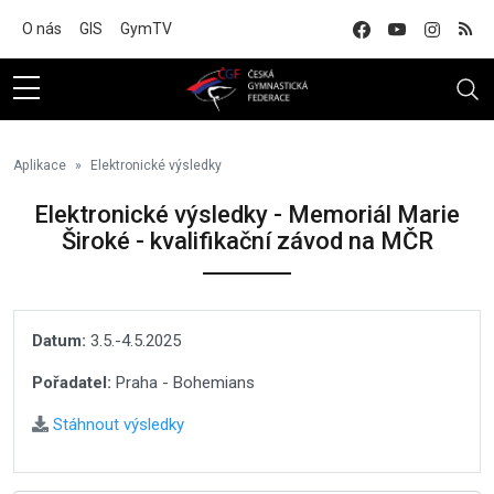
Na hlavní obsah
O nás
GIS
GymTV
Aplikace
Elektronické výsledky
Elektronické výsledky - Memoriál Marie
Široké - kvalifikační závod na MČR
Datum:
3.5.-4.5.2025
Pořadatel:
Praha - Bohemians
Stáhnout výsledky