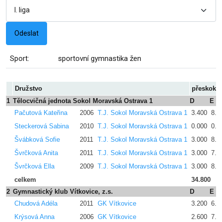
Sport:
sportovní gymnastika žen
Družstvo
přeskok
1
Tělocvičná jednota Sokol Moravská Ostrava 1
D
E
Pačutová Kateřina
2006
T.J. Sokol Moravská Ostrava 1
3.400
8.0
Steckerová Sabina
2010
T.J. Sokol Moravská Ostrava 1
0.000
0.0
Švábková Sofie
2011
T.J. Sokol Moravská Ostrava 1
3.000
8.4
Švrčková Anita
2011
T.J. Sokol Moravská Ostrava 1
3.000
7.4
Švrčková Ella
2009
T.J. Sokol Moravská Ostrava 1
3.000
8.9
celkem
34.800
2
Gymnastický klub Vítkovice, z.s.
D
E
Chudová Adéla
2011
GK Vítkovice
3.200
6.9
Krýsová Anna
2006
GK Vítkovice
2.600
7.9