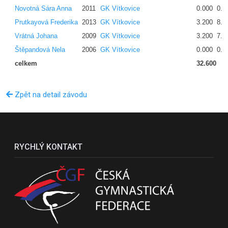
Novotná Sára Anna
2011
GK Vítkovice
0.000
0.0
Prutkayová Frederika
2013
GK Vítkovice
3.200
8.1
Vrátná Johana
2009
GK Vítkovice
3.200
7.6
Štěpandová Nela
2006
GK Vítkovice
0.000
0.0
celkem
32.600
Zpět na detail závodu
RYCHLÝ KONTAKT