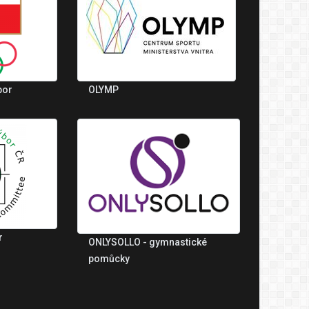
bor
OLYMP
r
ONLYSOLLO - gymnastické
pomůcky