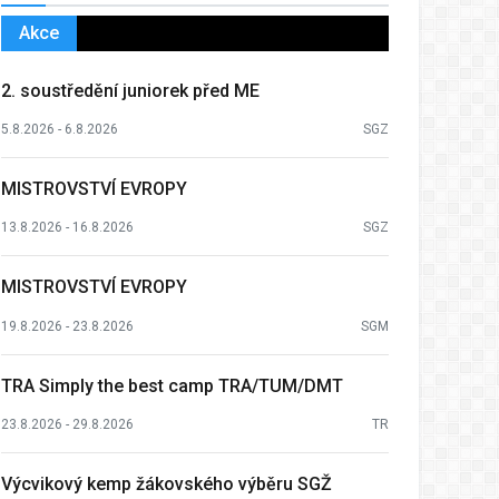
Akce
2. soustředění juniorek před ME
5.8.2026 - 6.8.2026
SGZ
MISTROVSTVÍ EVROPY
13.8.2026 - 16.8.2026
SGZ
MISTROVSTVÍ EVROPY
19.8.2026 - 23.8.2026
SGM
TRA Simply the best camp TRA/TUM/DMT
23.8.2026 - 29.8.2026
TR
Výcvikový kemp žákovského výběru SGŽ