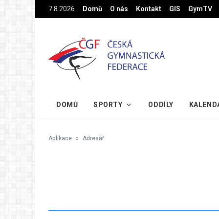
Na hlavní obsah
7.8.2026
Domů
O nás
Kontakt
GIS
GymTV
DOMŮ
SPORTY
ODDÍLY
KALEND
Aplikace
Adresář