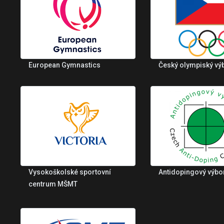
European Gymnastics
Český olympiský vý
Vysokoškolské sportovní
Antidopingový výbo
centrum MŠMT