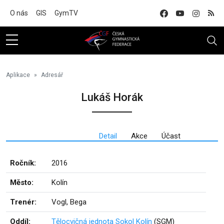
Na hlavní obsah
O nás
GIS
GymTV
Aplikace
Adresář
Lukáš Horák
Detail
Akce
Účast
Ročník:
2016
Město:
Kolín
Trenér:
Vogl, Bega
Oddíl:
Tělocvičná jednota Sokol Kolín
(SGM)