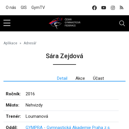
Na hlavní obsah
O nás
GIS
GymTV
Aplikace
Adresář
Sára Zejdová
Detail
Akce
Účast
Ročník:
2016
Město:
Nehvizdy
Trenér:
Loumanová
Oddíl:
GYMPRA - Gymnastická Akademie Praha z.s.