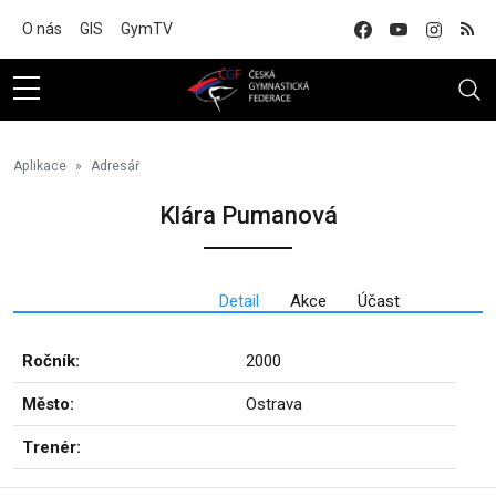
Na hlavní obsah
O nás
GIS
GymTV
Aplikace
Adresář
Klára Pumanová
Detail
Akce
Účast
Ročník:
2000
Město:
Ostrava
Trenér: