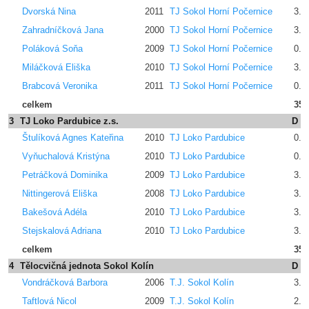
Dvorská Nina
2011
TJ Sokol Horní Počernice
3.2
Zahradníčková Jana
2000
TJ Sokol Horní Počernice
3.2
Poláková Soňa
2009
TJ Sokol Horní Počernice
0.0
Miláčková Eliška
2010
TJ Sokol Horní Počernice
3.2
Brabcová Veronika
2011
TJ Sokol Horní Počernice
0.0
celkem
35.
3
TJ Loko Pardubice z.s.
D
Štulíková Agnes Kateřina
2010
TJ Loko Pardubice
0.0
Vyňuchalová Kristýna
2010
TJ Loko Pardubice
0.0
Petráčková Dominika
2009
TJ Loko Pardubice
3.4
Nittingerová Eliška
2008
TJ Loko Pardubice
3.2
Bakešová Adéla
2010
TJ Loko Pardubice
3.4
Stejskalová Adriana
2010
TJ Loko Pardubice
3.4
celkem
35.
4
Tělocvičná jednota Sokol Kolín
D
Vondráčková Barbora
2006
T.J. Sokol Kolín
3.4
Taftlová Nicol
2009
T.J. Sokol Kolín
2.6