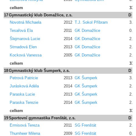
celkem
33.
17
Gymnastický klub Domažlice, z.s.
D
Novotná Michaela
2012
T.J. Sokol Příbram
3.2
Tesařová Ela
2011
GK Domažlice
0.0
Šlejmarová Lucie
2014
GK Domažlice
2.4
Strnadová Elen
2013
GK Domažlice
2.4
Kocková Vanessa
2005
GK Domažlice
2.4
celkem
33.
18
Gymnastický klub Šumperk, z.s.
D
Petrová Patricie
2013
GK Šumperk
3.2
Jurásková Adéla
2014
GK Šumperk
2.4
Paraska Lucie
2013
GK Šumperk
2.6
Paraska Terezie
2014
GK Šumperk
2.4
celkem
33.
19
Sportovní gymnastika Frenštát, z.s.
D
Ermisová Tereza
2011
SG Frenštát
2.4
Thurnheer Milena
2009
SG Frenštát
0.0