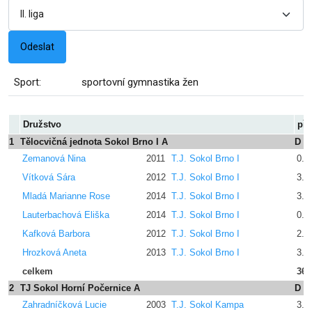
Sport:
sportovní gymnastika žen
Družstvo
pře
1
Tělocvičná jednota Sokol Brno I A
D
Zemanová Nina
2011
T.J. Sokol Brno I
0.0
Vítková Sára
2012
T.J. Sokol Brno I
3.4
Mladá Marianne Rose
2014
T.J. Sokol Brno I
3.2
Lauterbachová Eliška
2014
T.J. Sokol Brno I
0.0
Kafková Barbora
2012
T.J. Sokol Brno I
2.4
Hrozková Aneta
2013
T.J. Sokol Brno I
3.4
celkem
36.
2
TJ Sokol Horní Počernice A
D
Zahradníčková Lucie
2003
T.J. Sokol Kampa
3.4