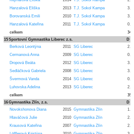
Hanzalová Eliška
2013
T.J. Sokol Kampa
3.2
Borovanská Emili
2010
T.J. Sokol Kampa
3.2
Hanzalová Kateřina
2011
T.J. Sokol Kampa
0.0
celkem
34.
15
Sportovní Gymnastika Liberec z.s.
D
Berková Leontýna
2011
SG Liberec
2.4
Cermanová Anna
2009
SG Liberec
0.0
Dropová Beáta
2012
SG Liberec
3.2
Sedláčková Gabriela
2008
SG Liberec
3.4
Švermová Vanda
2014
SG Liberec
0.0
Luhovska Adelina
2013
SG Liberec
2.6
celkem
35.
16
Gymnastika Zlín, z.s.
D
Novokshonova Diana
2015
Gymnastika Zlín
1.6
Hlaváčová Julie
2010
Gymnastika Zlín
2.4
Krausová Kateřina
2007
Gymnastika Zlín
2.4
Löfflerová Kristýna
2010
Gymnastika Zlín
3.2