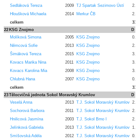
Sedláková Tereza
2009
TJ Spartak Sezimovo Ústí
2.6
Hloušková Michaela
2014
Merkur ČB
2.4
celkem
33.
22
KSG Znojmo
D
Molíková Simona
2005
KSG Znojmo
0.0
Němcová Sofie
2013
KSG Znojmo
2.0
Šimáková Tereza
2015
KSG Znojmo
3.2
Kovacs Marika Nina
2011
KSG Znojmo
3.2
Kovacs Karolina Mia
2008
KSG Znojmo
3.4
Chlubná Hana
2007
KSG Znojmo
0.0
celkem
33.
23
Tělocvičná jednota Sokol Moravský Krumlov
D
Veselá Anna
2013
T.J. Sokol Moravský Krumlov
2.4
Sochorová Barbora
2011
T.J. Sokol Moravský Krumlov
2.6
Hnilicová Jasmína
2003
T.J. Sokol Brno I
2.4
Jelínková Gabriela
2013
T.J. Sokol Moravský Krumlov
1.6
Smíšovská Adéla
2012
T.J. Sokol Moravský Krumlov
0.0