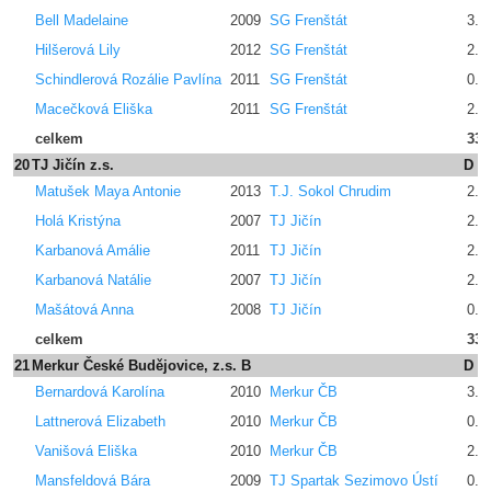
Bell Madelaine
2009
SG Frenštát
3.4
Hilšerová Lily
2012
SG Frenštát
2.4
Schindlerová Rozálie Pavlína
2011
SG Frenštát
0.0
Macečková Eliška
2011
SG Frenštát
2.4
celkem
33.
20
TJ Jičín z.s.
D
Matušek Maya Antonie
2013
T.J. Sokol Chrudim
2.4
Holá Kristýna
2007
TJ Jičín
2.4
Karbanová Amálie
2011
TJ Jičín
2.4
Karbanová Natálie
2007
TJ Jičín
2.4
Mašátová Anna
2008
TJ Jičín
0.0
celkem
33.
21
Merkur České Budějovice, z.s. B
D
Bernardová Karolína
2010
Merkur ČB
3.4
Lattnerová Elizabeth
2010
Merkur ČB
0.0
Vanišová Eliška
2010
Merkur ČB
2.4
Mansfeldová Bára
2009
TJ Spartak Sezimovo Ústí
0.0