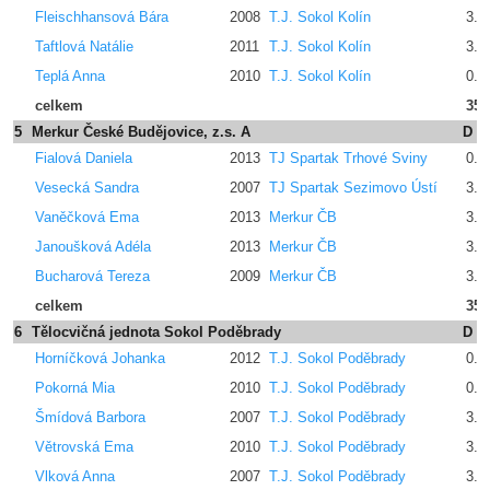
Fleischhansová Bára
2008
T.J. Sokol Kolín
3.2
Taftlová Natálie
2011
T.J. Sokol Kolín
3.2
Teplá Anna
2010
T.J. Sokol Kolín
0.0
celkem
35.
5
Merkur České Budějovice, z.s. A
D
Fialová Daniela
2013
TJ Spartak Trhové Sviny
0.0
Vesecká Sandra
2007
TJ Spartak Sezimovo Ústí
3.2
Vaněčková Ema
2013
Merkur ČB
3.2
Janoušková Adéla
2013
Merkur ČB
3.2
Bucharová Tereza
2009
Merkur ČB
3.2
celkem
35.
6
Tělocvičná jednota Sokol Poděbrady
D
Horníčková Johanka
2012
T.J. Sokol Poděbrady
0.0
Pokorná Mia
2010
T.J. Sokol Poděbrady
0.0
Šmídová Barbora
2007
T.J. Sokol Poděbrady
3.2
Větrovská Ema
2010
T.J. Sokol Poděbrady
3.2
Vlková Anna
2007
T.J. Sokol Poděbrady
3.2