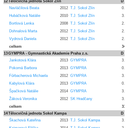
12
Tělocvičná jednota Sokol Zlín
D
Navláčilová Beata
2012
T.J. Sokol Zlín
0.0
Hubáčková Natálie
2010
T.J. Sokol Zlín
3.4
Bortlová Lenka
2008
T.J. Sokol Zlín
2.0
Dohnalová Marta
2012
T.J. Sokol Zlín
2.4
Vydrová Daniela
2012
T.J. Sokol Zlín
2.4
celkem
34.
13
GYMPRA - Gymnastická Akademie Praha z.s.
D
Jankotová Klára
2013
GYMPRA
3.4
Pokorná Barbora
2013
GYMPRA
0.0
Fűrbacherová Michaela
2012
GYMPRA
3.2
Kabylová Klára
2013
GYMPRA
0.0
Špačková Natálie
2014
GYMPRA
3.4
Žáková Veronika
2012
SK Hradčany
3.2
celkem
33.
14
Tělocvičná jednota Sokol Kampa
D
Škachová Kateřina
2013
T.J. Sokol Kampa
3.4
Kejmarová Eliška
2014
T.J. Sokol Kampa
2.0