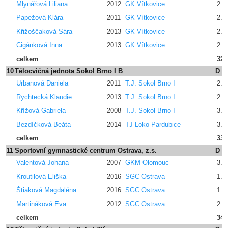
Mlynářová Liliana
2012
GK Vítkovice
2.6
Papežová Klára
2011
GK Vítkovice
2.4
Křižoščaková Sára
2013
GK Vítkovice
2.4
Cigánková Inna
2013
GK Vítkovice
2.4
celkem
32.
10
Tělocvičná jednota Sokol Brno I B
D
Urbanová Daniela
2011
T.J. Sokol Brno I
2.4
Rychtecká Klaudie
2013
T.J. Sokol Brno I
2.4
Křížová Gabriela
2008
T.J. Sokol Brno I
3.2
Bezdíčková Beáta
2014
TJ Loko Pardubice
3.2
celkem
33.
11
Sportovní gymnastické centrum Ostrava, z.s.
D
Valentová Johana
2007
GKM Olomouc
3.4
Kroutilová Eliška
2016
SGC Ostrava
1.6
Štiaková Magdaléna
2016
SGC Ostrava
1.6
Martináková Eva
2012
SGC Ostrava
2.4
celkem
34.