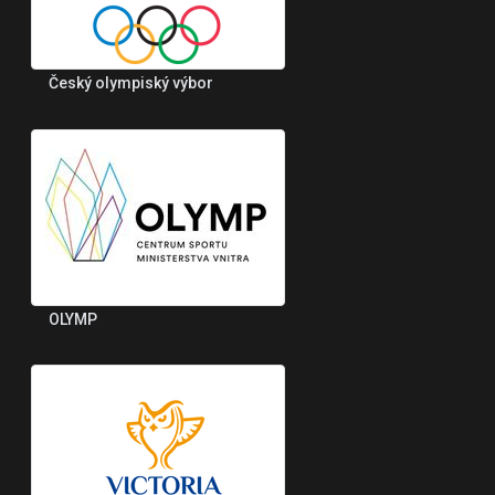
Český olympiský výbor
OLYMP