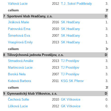
Váňová Lucie
2012
T.J. Sokol Poděbrady
3.2
celkem
35.
7
Sportovní klub Hradčany, z.s.
D
Jiráková Marie
2016
SK Hradčany
1.6
Patrovská Ema
2010
SK Hradčany
3.4
Šimerková Eva
2007
SK Hradčany
3.2
Vraspírová Emily
2013
SK Hradčany
1.6
celkem
34.
8
Tělovýchovná jednota Prostějov, z.s.
D
Strnadová Amálie
2013
TJ Prostějov
3.2
Martincová Lucie
2013
TJ Prostějov
3.2
Borská Nela
2007
TJ Prostějov
3.4
Kubová Barbora
2011
KSG SK Přerov
3.4
celkem
35.
9
Gymnastický klub Vítkovice, z.s.
D
Čechová Sofie
2010
GK Vítkovice
0.0
Lišková Lucie
2012
GK Vítkovice
0.0