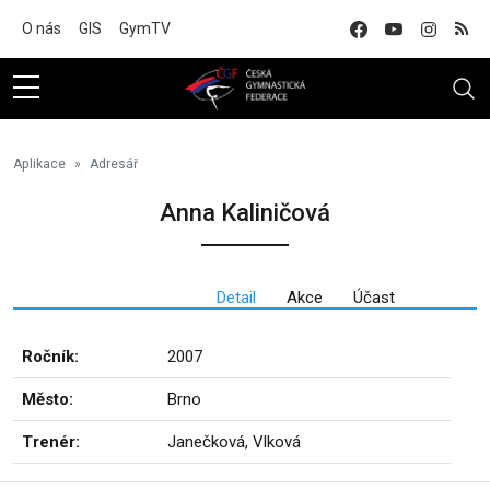
Na hlavní obsah
O nás
GIS
GymTV
Aplikace
Adresář
Anna Kaliničová
Detail
Akce
Účast
Ročník:
2007
Město:
Brno
Trenér:
Janečková, Vlková