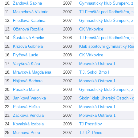
10.
Žandová Sabina
2007
Gymnastický klub Šumperk, z.s.
11.
Mazochová Viktorie
2007
TJ Frenštát pod Radhoštěm, spo
12.
Friedlová Kateřina
2007
Gymnastický klub Šumperk, z.s.
13.
Ožanová Rozálie
2008
GK Vítkovice
14.
Šustalová Amélie
2008
TJ Frenštát pod Radhoštěm, spo
15.
Křížová Gabriela
2008
Klub sportovní gymnastiky Rosi
16.
Fryčová Lucie
2008
GK Vítkovice
17.
Varyšová Klára
2007
Moravská Ostrava 1
18.
Mravcová Magdaléna
2007
T.J. Sokol Brno I
19.
Hájková Barbora
2007
Moravská Ostrava 1
20.
Paraska Marie
2008
Gymnastický klub Šumperk, z.s.
20.
Janíková Veronika
2007
Školní klub Uherský Ostroh - gy
22.
Pisková Eliška
2007
Moravská Ostrava 1
23.
Žáčková Vendula
2007
Moravská Ostrava 1
24.
Kovalská Izabela
2008
TJ Prostějov
25.
Murinová Petra
2007
TJ TŽ Třinec