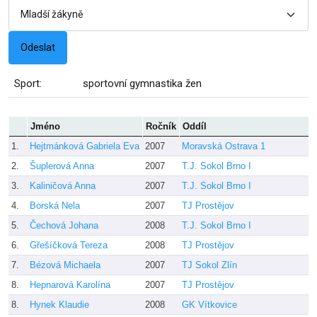
Sport:
sportovní gymnastika žen
Jméno
Ročník
Oddíl
1.
Hejtmánková Gabriela Eva
2007
Moravská Ostrava 1
2.
Šuplerová Anna
2007
T.J. Sokol Brno I
3.
Kaliničová Anna
2007
T.J. Sokol Brno I
4.
Borská Nela
2007
TJ Prostějov
5.
Čechová Johana
2008
T.J. Sokol Brno I
6.
Gřešíčková Tereza
2008
TJ Prostějov
7.
Bézová Michaela
2007
TJ Sokol Zlín
8.
Hepnarová Karolína
2007
TJ Prostějov
8.
Hynek Klaudie
2008
GK Vítkovice