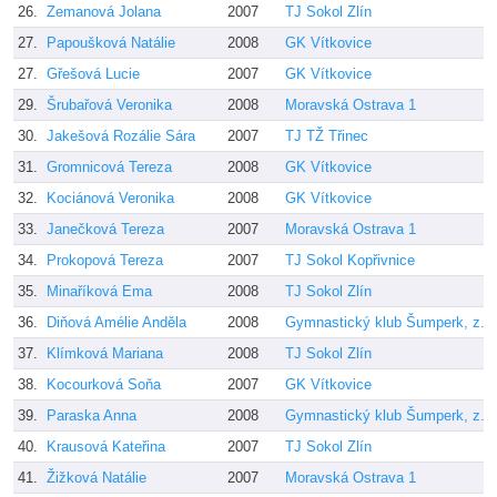
26.
Zemanová Jolana
2007
TJ Sokol Zlín
27.
Papoušková Natálie
2008
GK Vítkovice
27.
Gřešová Lucie
2007
GK Vítkovice
29.
Šrubařová Veronika
2008
Moravská Ostrava 1
30.
Jakešová Rozálie Sára
2007
TJ TŽ Třinec
31.
Gromnicová Tereza
2008
GK Vítkovice
32.
Kociánová Veronika
2008
GK Vítkovice
33.
Janečková Tereza
2007
Moravská Ostrava 1
34.
Prokopová Tereza
2007
TJ Sokol Kopřivnice
35.
Minaříková Ema
2008
TJ Sokol Zlín
36.
Diňová Amélie Anděla
2008
Gymnastický klub Šumperk, z.s.
37.
Klímková Mariana
2008
TJ Sokol Zlín
38.
Kocourková Soňa
2007
GK Vítkovice
39.
Paraska Anna
2008
Gymnastický klub Šumperk, z.s.
40.
Krausová Kateřina
2007
TJ Sokol Zlín
41.
Žižková Natálie
2007
Moravská Ostrava 1