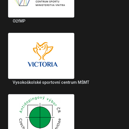
OLYMP
Vysokoškolské sportovní centrum MŠMT