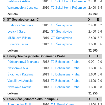
Velebilová Adéla
2011
TJ Sokol Horní Počernice
2.400
8.45
Wandruschka Jessica
2010
TJ Sokol Horní Počernice
2.400
8.45
celkem
33.450
3
GT Šestajovice, z.s. C
D
E
Brabcová Veronika
2011
GT Šestajovice
2.400
8.20
Lysická Sára
2011
GT Šestajovice
2.400
8.65
Miláčková Eliška
2010
GT Šestajovice
2.400
8.75
Plíšková Laura
2012
GT Šestajovice
1.600
8.65
celkem
32.800
4
Tělovýchovná jednota Bohemians Praha
D
E
Fűrbacherová Michaela
2012
TJ Bohemians Praha
0.00
0.00
Nešporová Mia
2013
TJ Bohemians Praha
1.600
8.60
Škachová Kateřina
2013
TJ Bohemians Praha
1.600
8.60
Vaculíková Amálie
2013
TJ Bohemians Praha
1.600
9.00
Nováková Natálie
2013
TJ Bohemians Praha
1.600
8.85
celkem
31.250
5
Tělocvičná jednota Sokol Kampa B
D
E
Borovanská Emili
2010
T.J. Sokol Kampa
1.600
8.35