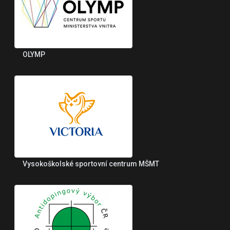
OLYMP
Vysokoškolské sportovní centrum MŠMT