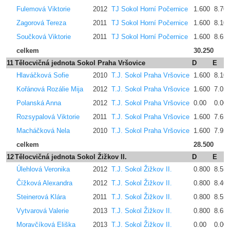
Fulemová Viktorie
2012
TJ Sokol Horní Počernice
1.600
8.70
Zagorová Tereza
2011
TJ Sokol Horní Počernice
1.600
8.10
Součková Viktorie
2011
TJ Sokol Horní Počernice
1.600
8.65
celkem
30.250
11
Tělocvičná jednota Sokol Praha Vršovice
D
E
Hlaváčková Sofie
2010
T.J. Sokol Praha Vršovice
1.600
8.10
Kořánová Rozálie Mija
2012
T.J. Sokol Praha Vršovice
1.600
7.05
Polanská Anna
2012
T.J. Sokol Praha Vršovice
0.00
0.00
Rozsypalová Viktorie
2011
T.J. Sokol Praha Vršovice
1.600
7.65
Macháčková Nela
2010
T.J. Sokol Praha Vršovice
1.600
7.95
celkem
28.500
12
Tělocvičná jednota Sokol Žižkov II.
D
E
Úlehlová Veronika
2012
T.J. Sokol Žižkov II.
0.800
8.55
Čížková Alexandra
2012
T.J. Sokol Žižkov II.
0.800
8.40
Steinerová Klára
2011
T.J. Sokol Žižkov II.
0.800
8.55
Vytvarová Valerie
2013
T.J. Sokol Žižkov II.
0.800
8.65
Moravčíková Eliška
2013
T.J. Sokol Žižkov II.
0.00
0.00