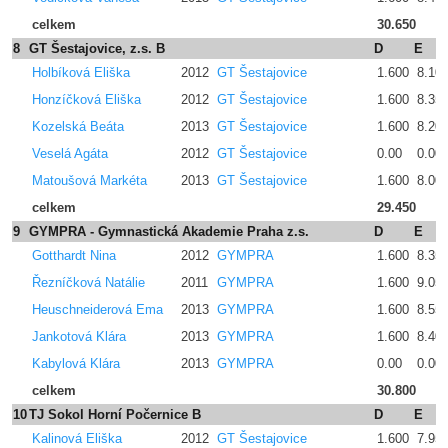
celkem
30.650
8
GT Šestajovice, z.s. B
D
E
Holbíková Eliška
2012
GT Šestajovice
1.600
8.10
Honzíčková Eliška
2012
GT Šestajovice
1.600
8.35
Kozelská Beáta
2013
GT Šestajovice
1.600
8.20
Veselá Agáta
2012
GT Šestajovice
0.00
0.00
Matoušová Markéta
2013
GT Šestajovice
1.600
8.00
celkem
29.450
9
GYMPRA - Gymnastická Akademie Praha z.s.
D
E
Gotthardt Nina
2012
GYMPRA
1.600
8.35
Řezníčková Natálie
2011
GYMPRA
1.600
9.05
Heuschneiderová Ema
2013
GYMPRA
1.600
8.55
Jankotová Klára
2013
GYMPRA
1.600
8.40
Kabylová Klára
2013
GYMPRA
0.00
0.00
celkem
30.800
10
TJ Sokol Horní Počernice B
D
E
Kalinová Eliška
2012
GT Šestajovice
1.600
7.95