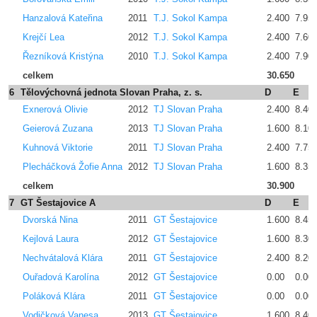
Hanzalová Kateřina
2011
T.J. Sokol Kampa
2.400
7.95
Krejčí Lea
2012
T.J. Sokol Kampa
2.400
7.60
Řezníková Kristýna
2010
T.J. Sokol Kampa
2.400
7.90
celkem
30.650
6
Tělovýchovná jednota Slovan Praha, z. s.
D
E
Exnerová Olivie
2012
TJ Slovan Praha
2.400
8.40
Geierová Zuzana
2013
TJ Slovan Praha
1.600
8.10
Kuhnová Viktorie
2011
TJ Slovan Praha
2.400
7.75
Plecháčková Žofie Anna
2012
TJ Slovan Praha
1.600
8.35
celkem
30.900
7
GT Šestajovice A
D
E
Dvorská Nina
2011
GT Šestajovice
1.600
8.45
Kejlová Laura
2012
GT Šestajovice
1.600
8.30
Nechvátalová Klára
2011
GT Šestajovice
2.400
8.20
Ouřadová Karolína
2012
GT Šestajovice
0.00
0.00
Poláková Klára
2011
GT Šestajovice
0.00
0.00
Vodičková Vanesa
2013
GT Šestajovice
1.600
8.40