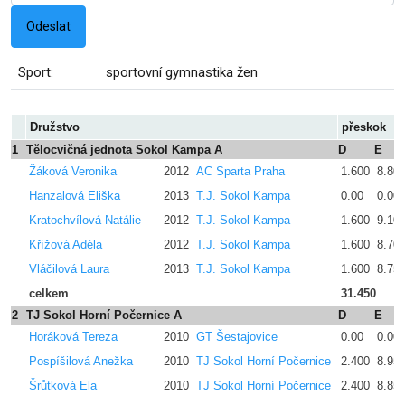
Sport:
sportovní gymnastika žen
Družstvo
přeskok
1
Tělocvičná jednota Sokol Kampa A
D
E
Žáková Veronika
2012
AC Sparta Praha
1.600
8.80
Hanzalová Eliška
2013
T.J. Sokol Kampa
0.00
0.00
Kratochvílová Natálie
2012
T.J. Sokol Kampa
1.600
9.10
Křížová Adéla
2012
T.J. Sokol Kampa
1.600
8.70
Vláčilová Laura
2013
T.J. Sokol Kampa
1.600
8.75
celkem
31.450
2
TJ Sokol Horní Počernice A
D
E
Horáková Tereza
2010
GT Šestajovice
0.00
0.00
Pospíšilová Anežka
2010
TJ Sokol Horní Počernice
2.400
8.95
Šrůtková Ela
2010
TJ Sokol Horní Počernice
2.400
8.85