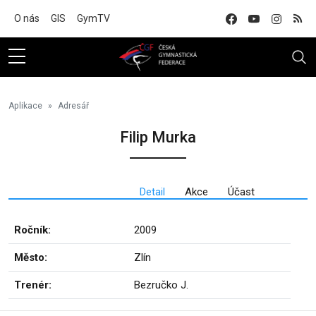
Na hlavní obsah
O nás
GIS
GymTV
Aplikace
Adresář
Filip Murka
Detail
Akce
Účast
Ročník:
2009
Město:
Zlín
Trenér:
Bezručko J.