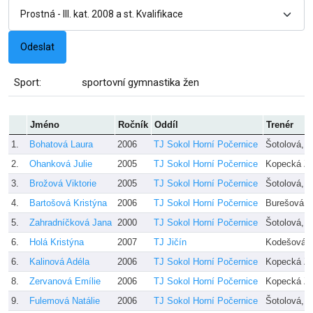
Sport:
sportovní gymnastika žen
Jméno
Ročník
Oddíl
Trenér
1.
Bohatová Laura
2006
TJ Sokol Horní Počernice
Šotolová, 
2.
Ohanková Julie
2005
TJ Sokol Horní Počernice
Kopecká Z+
3.
Brožová Viktorie
2005
TJ Sokol Horní Počernice
Šotolová, 
4.
Bartošová Kristýna
2006
TJ Sokol Horní Počernice
Burešová, 
5.
Zahradníčková Jana
2000
TJ Sokol Horní Počernice
Šotolová, 
6.
Holá Kristýna
2007
TJ Jičín
Kodešová
6.
Kalinová Adéla
2006
TJ Sokol Horní Počernice
Kopecká Z+
8.
Zervanová Emílie
2006
TJ Sokol Horní Počernice
Kopecká Z+
9.
Fulemová Natálie
2006
TJ Sokol Horní Počernice
Šotolová, 