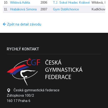
10.
Wildová Adéla
2006
T.J. Sokol Hradec Králové
Wildová, D
11.
Hrabáková Simona
2007
Gym Dobřichovice
Kudličková
Zpět na detail závodu
RYCHLÝ KONTAKT
Česká gymnastická federace
Zátopkova 100/2
160 17 Praha 6