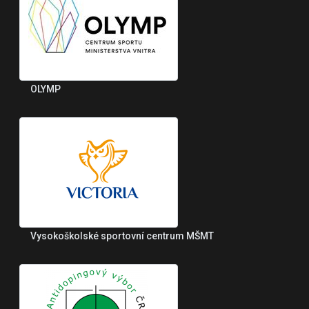
OLYMP
Vysokoškolské sportovní centrum MŠMT