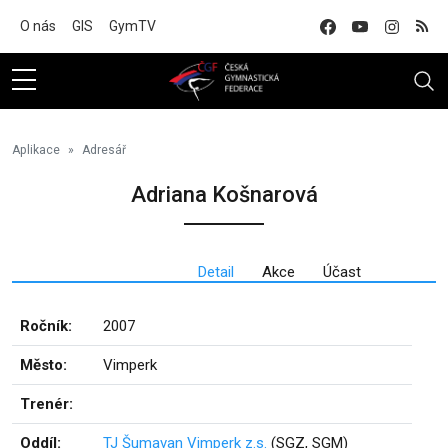
Na hlavní obsah
O nás
GIS
GymTV
Aplikace
Adresář
Adriana Košnarová
Detail
Akce
Účast
Ročník:
2007
Město:
Vimperk
Trenér:
Oddíl:
TJ Šumavan Vimperk z.s.
(SGZ, SGM)