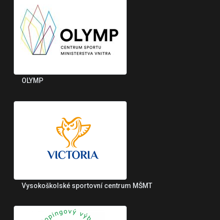
OLYMP
Vysokoškolské sportovní centrum MŠMT