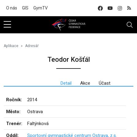
Na hlavní obsah
O nás
GIS
GymTV
Aplikace
Adresář
Teodor Košťál
Detail
Akce
Účast
Ročník:
2014
Město:
Ostrava
Trenér:
Faltýnková
Oddíl:
Sportovní gymnastické centrum Ostrava, z.s.