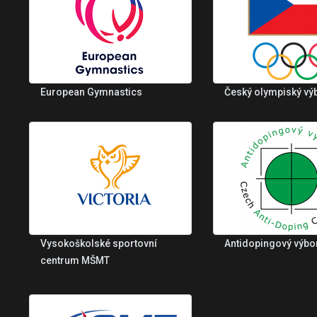
European Gymnastics
Český olympiský vý
Vysokoškolské sportovní
Antidopingový výbo
centrum MŠMT