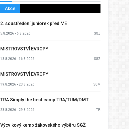
Akce
2. soustředění juniorek před ME
5.8.2026 - 6.8.2026
SGZ
MISTROVSTVÍ EVROPY
13.8.2026 - 16.8.2026
SGZ
MISTROVSTVÍ EVROPY
19.8.2026 - 23.8.2026
SGM
TRA Simply the best camp TRA/TUM/DMT
23.8.2026 - 29.8.2026
TR
Výcvikový kemp žákovského výběru SGŽ