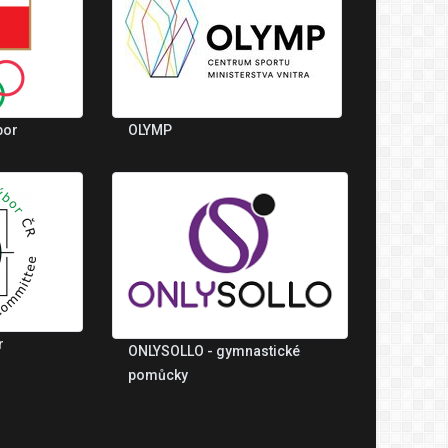
bor
OLYMP
r
ONLYSOLLO - gymnastické
pomůcky