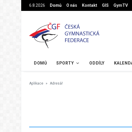
Na hlavní obsah
6.8.2026
Domů
O nás
Kontakt
GIS
GymTV
DOMŮ
SPORTY
ODDÍLY
KALEND
Aplikace
Adresář