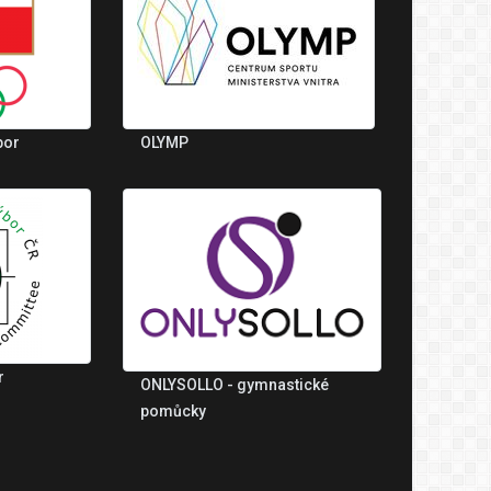
bor
OLYMP
r
ONLYSOLLO - gymnastické
pomůcky