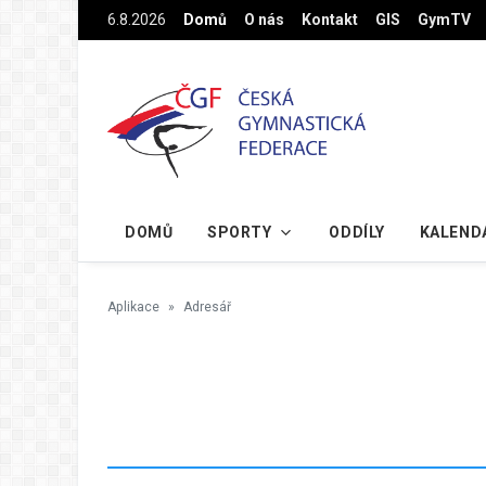
Na hlavní obsah
6.8.2026
Domů
O nás
Kontakt
GIS
GymTV
DOMŮ
SPORTY
ODDÍLY
KALEND
Aplikace
Adresář