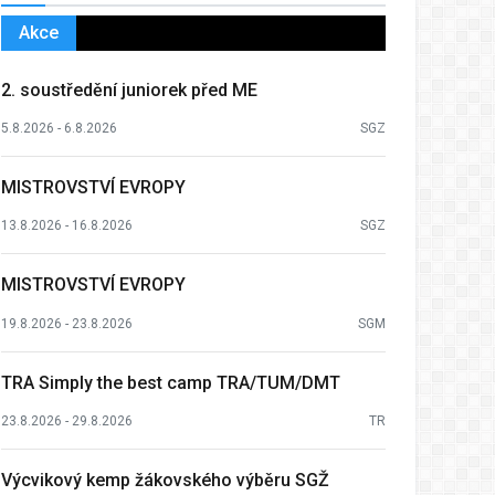
Akce
2. soustředění juniorek před ME
5.8.2026 - 6.8.2026
SGZ
MISTROVSTVÍ EVROPY
13.8.2026 - 16.8.2026
SGZ
MISTROVSTVÍ EVROPY
19.8.2026 - 23.8.2026
SGM
TRA Simply the best camp TRA/TUM/DMT
23.8.2026 - 29.8.2026
TR
Výcvikový kemp žákovského výběru SGŽ