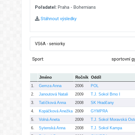
Pořadatel:
Praha - Bohemians
Stáhnout výsledky
Sport:
sportovní g
Jméno
Ročník
Oddíl
1.
Gemza Anna
2006
POL
2.
Janoutová Natali
2009
T.J. Sokol Brno I
3.
Tatíčková Anna
2008
SK Hradčany
4.
Kopáčková Anežka
2009
GYMPRA
5.
Volná Aneta
2009
T.J. Sokol Moravská Ost
6.
Sytenská Anna
2008
T.J. Sokol Kampa