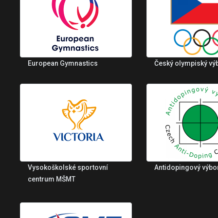
European Gymnastics
Český olympiský vý
Vysokoškolské sportovní
Antidopingový výbo
centrum MŠMT