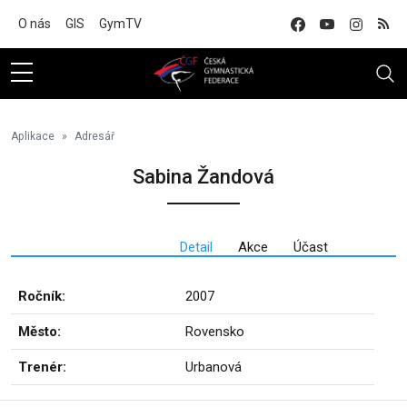
Na hlavní obsah
O nás
GIS
GymTV
Aplikace
Adresář
Sabina Žandová
Detail
Akce
Účast
Ročník:
2007
Město:
Rovensko
Trenér:
Urbanová