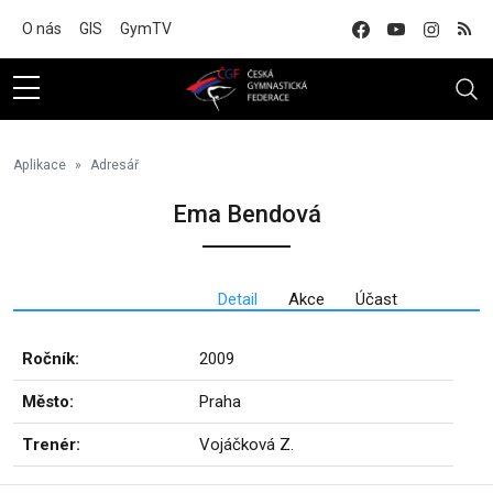
Na hlavní obsah
O nás
GIS
GymTV
Aplikace
Adresář
Ema Bendová
Detail
Akce
Účast
Ročník:
2009
Město:
Praha
Trenér:
Vojáčková Z.