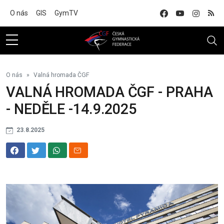
Na hlavní obsah
O nás
GIS
GymTV
O nás
Valná hromada ČGF
VALNÁ HROMADA ČGF - PRAHA
- NEDĚLE -14.9.2025
23.8.2025