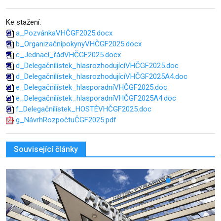
Ke stažení:
a_PozvánkaVHČGF2025.docx
b_OrganizačnípokynyVHČGF2025.docx
c_Jednací_řádVHČGF2025.docx
d_Delegačnílístek_hlasrozhodujícíVHČGF2025.doc
d_Delegačnílístek_hlasrozhodujícíVHČGF2025A4.doc
e_Delegačnílístek_hlasporadníVHČGF2025.doc
e_Delegačnílístek_hlasporadníVHČGF2025A4.doc
f_Delegačnílístek_HOSTÉVHČGF2025.doc
g_NávrhRozpočtuČGF2025.pdf
Související články