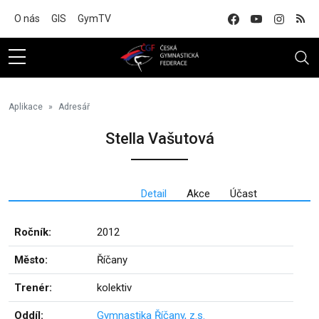
Na hlavní obsah
O nás
GIS
GymTV
Aplikace
Adresář
Stella Vašutová
Detail
Akce
Účast
Ročník:
2012
Město:
Říčany
Trenér:
kolektiv
Oddíl:
Gymnastika Říčany, z.s.