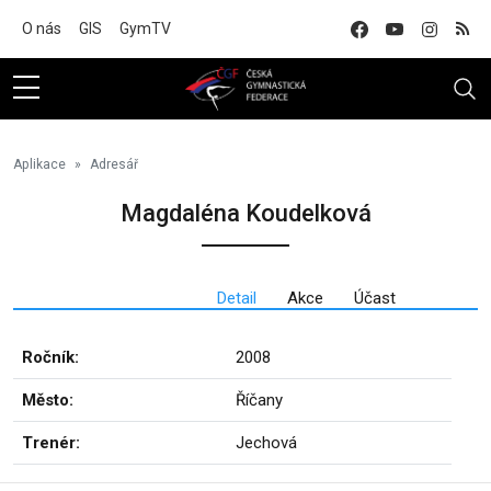
Na hlavní obsah
O nás
GIS
GymTV
Aplikace
Adresář
Magdaléna Koudelková
Detail
Akce
Účast
Ročník:
2008
Město:
Říčany
Trenér:
Jechová