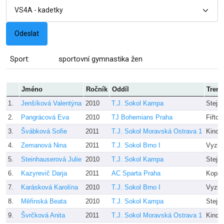
Sport:
sportovní gymnastika žen
Jméno
Ročník
Oddíl
Trené
1.
Jenšíková Valentýna
2010
T.J. Sokol Kampa
Stejs
2.
Pangrácová Eva
2010
TJ Bohemians Praha
Fiřtovi
3.
Švábková Sofie
2011
T.J. Sokol Moravská Ostrava 1
Kincl
4.
Zemanová Nina
2011
T.J. Sokol Brno I
Vyzin
5.
Steinhauserová Julie
2010
T.J. Sokol Kampa
Stejs
6.
Kazyrevič Darja
2011
AC Sparta Praha
Kopá
7.
Karásková Karolína
2010
T.J. Sokol Brno I
Vyzin
8.
Měřinská Beata
2010
T.J. Sokol Kampa
Stejs
9.
Švrčková Anita
2011
T.J. Sokol Moravská Ostrava 1
Kincl