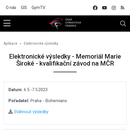
Na hlavní obsah
O nás
GIS
GymTV
Aplikace
Elektronické výsledky
Elektronické výsledky - Memoriál Marie
Široké - kvalifikační závod na MČR
Datum:
6.5.-7.5.2023
Pořadatel:
Praha - Bohemians
Stáhnout výsledky