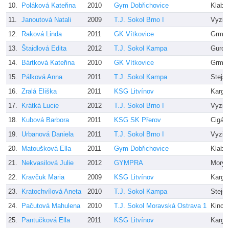
10.
Poláková Kateřina
2010
Gym Dobřichovice
Klabík
11.
Janoutová Natali
2009
T.J. Sokol Brno I
Vyzin
12.
Raková Linda
2011
GK Vítkovice
Grmel
13.
Štaidlová Edita
2012
T.J. Sokol Kampa
Gurov
14.
Bártková Kateřina
2010
GK Vítkovice
Grmel
15.
Pálková Anna
2011
T.J. Sokol Kampa
Stejs
16.
Zralá Eliška
2011
KSG Litvínov
Karga
17.
Krátká Lucie
2012
T.J. Sokol Brno I
Vyzin
18.
Kubová Barbora
2011
KSG SK Přerov
Cigán
19.
Urbanová Daniela
2011
T.J. Sokol Brno I
Vyzin
20.
Matoušková Ella
2011
Gym Dobřichovice
Klabí
21.
Nekvasilová Julie
2012
GYMPRA
Morys
22.
Kravčuk Maria
2009
KSG Litvínov
Karga
23.
Kratochvílová Aneta
2010
T.J. Sokol Kampa
Stejs
24.
Pačutová Mahulena
2010
T.J. Sokol Moravská Ostrava 1
Kincl
25.
Pantučková Ella
2011
KSG Litvínov
Karga