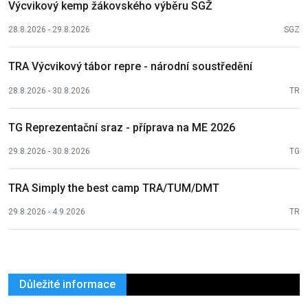
Výcvikový kemp žákovského výběru SGŽ
28.8.2026 - 29.8.2026
SGZ
TRA Výcvikový tábor repre - národní soustředění
28.8.2026 - 30.8.2026
TR
TG Reprezentační sraz - příprava na ME 2026
29.8.2026 - 30.8.2026
TG
TRA Simply the best camp TRA/TUM/DMT
29.8.2026 - 4.9.2026
TR
Důležité informace