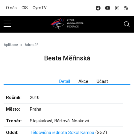
Na hlavní obsah
O nás
GIS
GymTV
Aplikace
Adresář
Beata Měřinská
Detail
Akce
Účast
Ročník:
2010
Město:
Praha
Trenér:
Stejskalová, Bártová, Nosková
Oddíl:
Tělocvičná jednota Sokol Kampa
(SGZ)