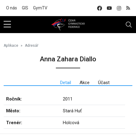
Na hlavní obsah
O nás
GIS
GymTV
Aplikace
Adresář
Anna Zahara Diallo
Detail
Akce
Účast
Ročník:
2011
Město:
Stará Huť
Trenér:
Holcová