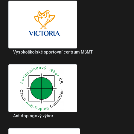
Vysokoškolské sportovní centrum MŠMT
Antidopingový výbor