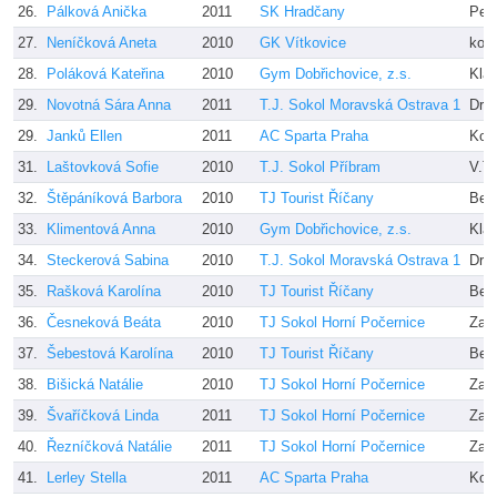
26.
Pálková Anička
2011
SK Hradčany
Petr
27.
Neníčková Aneta
2010
GK Vítkovice
kole
28.
Poláková Kateřina
2010
Gym Dobřichovice, z.s.
Kla
29.
Novotná Sára Anna
2011
T.J. Sokol Moravská Ostrava 1
Drtí
29.
Janků Ellen
2011
AC Sparta Praha
Kole
31.
Laštovková Sofie
2010
T.J. Sokol Příbram
V.Tr
32.
Štěpáníková Barbora
2010
TJ Tourist Říčany
Ber
33.
Klimentová Anna
2010
Gym Dobřichovice, z.s.
Kla
34.
Steckerová Sabina
2010
T.J. Sokol Moravská Ostrava 1
Drtí
35.
Rašková Karolína
2010
TJ Tourist Říčany
Ber
36.
Česneková Beáta
2010
TJ Sokol Horní Počernice
Zah
37.
Šebestová Karolína
2010
TJ Tourist Říčany
Ber
38.
Bišická Natálie
2010
TJ Sokol Horní Počernice
Zah
39.
Švaříčková Linda
2011
TJ Sokol Horní Počernice
Zah
40.
Řezníčková Natálie
2011
TJ Sokol Horní Počernice
Zah
41.
Lerley Stella
2011
AC Sparta Praha
Kop