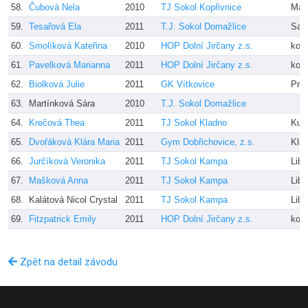
58.
Čubová Nela
2010
TJ Sokol Kopřivnice
Mac
59.
Tesařová Ela
2011
T.J. Sokol Domažlice
Sal
60.
Smolíková Kateřina
2010
HOP Dolní Jirčany z.s.
kole
61.
Pavelková Marianna
2011
HOP Dolní Jirčany z.s.
kole
62.
Biolková Julie
2011
GK Vítkovice
Prut
63.
Martínková Sára
2010
T.J. Sokol Domažlice
64.
Krečová Thea
2011
TJ Sokol Kladno
Kub
65.
Dvořáková Klára Maria
2011
Gym Dobřichovice, z.s.
Kla
66.
Jurčíková Veronika
2011
TJ Sokol Kampa
Libi
67.
Mašková Anna
2011
TJ Sokol Kampa
Libi
68.
Kalátová Nicol Crystal
2011
TJ Sokol Kampa
Libi
69.
Fitzpatrick Emily
2011
HOP Dolní Jirčany z.s.
kole
Zpět na detail závodu