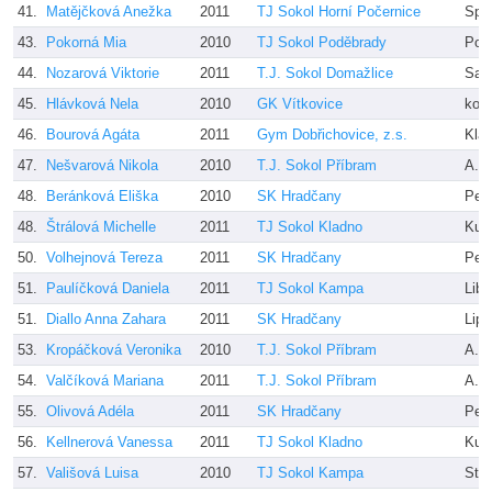
41.
Matějčková Anežka
2011
TJ Sokol Horní Počernice
Spit
43.
Pokorná Mia
2010
TJ Sokol Poděbrady
Pok
44.
Nozarová Viktorie
2011
T.J. Sokol Domažlice
Sal
45.
Hlávková Nela
2010
GK Vítkovice
kole
46.
Bourová Agáta
2011
Gym Dobřichovice, z.s.
Kla
47.
Nešvarová Nikola
2010
T.J. Sokol Příbram
A.B
48.
Beránková Eliška
2010
SK Hradčany
Petr
48.
Štrálová Michelle
2011
TJ Sokol Kladno
Kub
50.
Volhejnová Tereza
2011
SK Hradčany
Petr
51.
Paulíčková Daniela
2011
TJ Sokol Kampa
Libi
51.
Diallo Anna Zahara
2011
SK Hradčany
Lip
53.
Kropáčková Veronika
2010
T.J. Sokol Příbram
A.B
54.
Valčíková Mariana
2011
T.J. Sokol Příbram
A.B
55.
Olivová Adéla
2011
SK Hradčany
Petr
56.
Kellnerová Vanessa
2011
TJ Sokol Kladno
Kub
57.
Vališová Luisa
2010
TJ Sokol Kampa
Stej