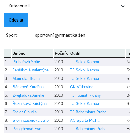
Sport:
sportovní gymnastika žen
Jméno
Ročník
Oddíl
Tre
1.
Pluhařová Sofie
2010
TJ Sokol Kampa
Novo
2.
Jenšíková Valentýna
2010
TJ Sokol Kampa
Stej
3.
Měřinská Beata
2010
TJ Sokol Kampa
Stej
4.
Bártková Kateřina
2010
GK Vítkovice
kole
5.
Žvejkalová Amélie
2010
TJ Tourist Říčany
Ber
6.
Řezníková Kristýna
2010
TJ Sokol Kampa
Stej
7.
Steier Claudia
2010
TJ Bohemians Praha
Hájk
8.
Steinhauserová Julie
2010
AC Sparta Praha
Kole
9.
Pangrácová Eva
2010
TJ Bohemians Praha
Hájk