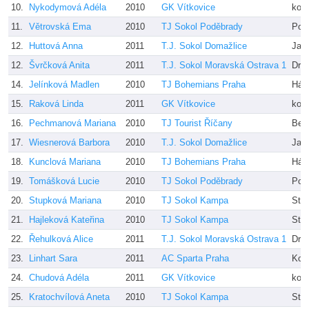
10.
Nykodymová Adéla
2010
GK Vítkovice
kole
11.
Větrovská Ema
2010
TJ Sokol Poděbrady
Pok
12.
Huttová Anna
2011
T.J. Sokol Domažlice
Jan
12.
Švrčková Anita
2011
T.J. Sokol Moravská Ostrava 1
Drtí
14.
Jelínková Madlen
2010
TJ Bohemians Praha
Hájk
15.
Raková Linda
2011
GK Vítkovice
kole
16.
Pechmanová Mariana
2010
TJ Tourist Říčany
Ber
17.
Wiesnerová Barbora
2010
T.J. Sokol Domažlice
Jan
18.
Kunclová Mariana
2010
TJ Bohemians Praha
Hájk
19.
Tomášková Lucie
2010
TJ Sokol Poděbrady
Pok
20.
Stupková Mariana
2010
TJ Sokol Kampa
Stej
21.
Hajleková Kateřina
2010
TJ Sokol Kampa
Stej
22.
Řehulková Alice
2011
T.J. Sokol Moravská Ostrava 1
Drtí
23.
Linhart Sara
2011
AC Sparta Praha
Kop
24.
Chudová Adéla
2011
GK Vítkovice
kole
25.
Kratochvílová Aneta
2010
TJ Sokol Kampa
Stej