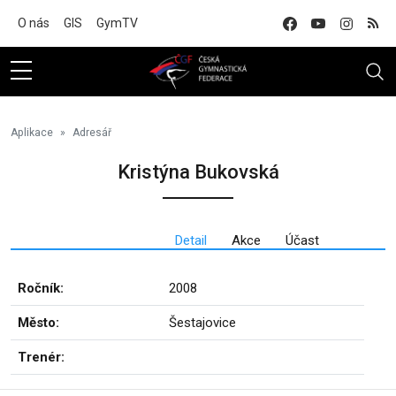
Na hlavní obsah
O nás
GIS
GymTV
Aplikace
Adresář
Kristýna Bukovská
Detail
Akce
Účast
Ročník:
2008
Město:
Šestajovice
Trenér: