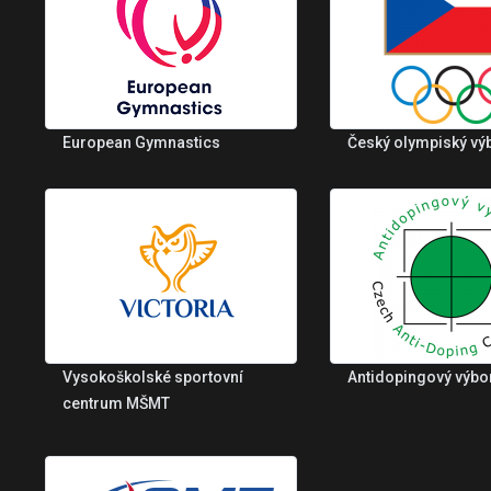
European Gymnastics
Český olympiský vý
Vysokoškolské sportovní
Antidopingový výbo
centrum MŠMT