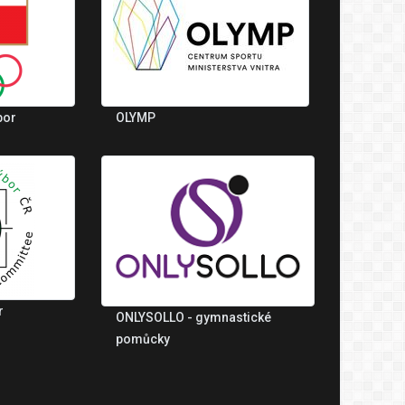
bor
OLYMP
r
ONLYSOLLO - gymnastické
pomůcky