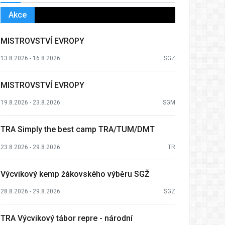
Akce
MISTROVSTVÍ EVROPY
13.8.2026 - 16.8.2026
SGZ
MISTROVSTVÍ EVROPY
19.8.2026 - 23.8.2026
SGM
TRA Simply the best camp TRA/TUM/DMT
23.8.2026 - 29.8.2026
TR
Výcvikový kemp žákovského výběru SGŽ
28.8.2026 - 29.8.2026
SGZ
TRA Výcvikový tábor repre - národní