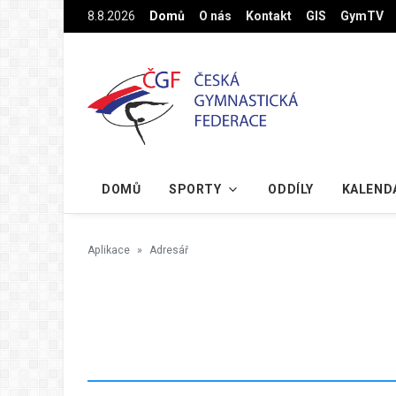
Na hlavní obsah
8.8.2026
Domů
O nás
Kontakt
GIS
GymTV
DOMŮ
SPORTY
ODDÍLY
KALEND
Aplikace
Adresář