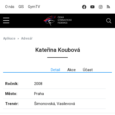
Na hlavní obsah
O nás
GIS
GymTV
Aplikace
Adresář
Kateřina Koubová
Detail
Akce
Účast
Ročník:
2008
Město:
Praha
Trenér:
Šimonovská, Vasilevová