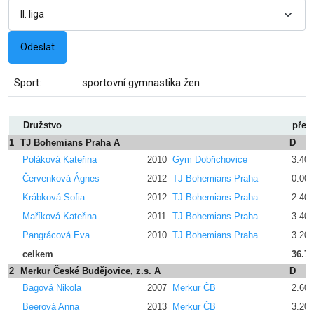
Sport:
sportovní gymnastika žen
Družstvo
přes
1
TJ Bohemians Praha A
D
Poláková Kateřina
2010
Gym Dobřichovice
3.400
Červenková Ágnes
2012
TJ Bohemians Praha
0.00
Krábková Sofia
2012
TJ Bohemians Praha
2.400
Maříková Kateřina
2011
TJ Bohemians Praha
3.400
Pangrácová Eva
2010
TJ Bohemians Praha
3.200
celkem
36.7
2
Merkur České Budějovice, z.s. A
D
Bagová Nikola
2007
Merkur ČB
2.600
Beerová Anna
2013
Merkur ČB
3.200