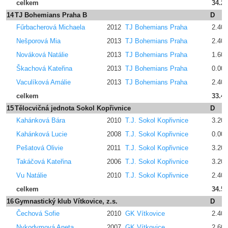
celkem
34.2
14
TJ Bohemians Praha B
D
Fűrbacherová Michaela
2012
TJ Bohemians Praha
2.400
Nešporová Mia
2013
TJ Bohemians Praha
2.400
Nováková Natálie
2013
TJ Bohemians Praha
1.600
Škachová Kateřina
2013
TJ Bohemians Praha
0.00
Vaculíková Amálie
2013
TJ Bohemians Praha
2.400
celkem
33.4
15
Tělocvičná jednota Sokol Kopřivnice
D
Kahánková Bára
2010
T.J. Sokol Kopřivnice
3.200
Kahánková Lucie
2008
T.J. Sokol Kopřivnice
0.00
Pešatová Olivie
2011
T.J. Sokol Kopřivnice
3.200
Takáčová Kateřina
2006
T.J. Sokol Kopřivnice
3.200
Vu Natálie
2010
T.J. Sokol Kopřivnice
2.400
celkem
34.5
16
Gymnastický klub Vítkovice, z.s.
D
Čechová Sofie
2010
GK Vítkovice
2.400
Nykodymová Aneta
2007
GK Vítkovice
2.600