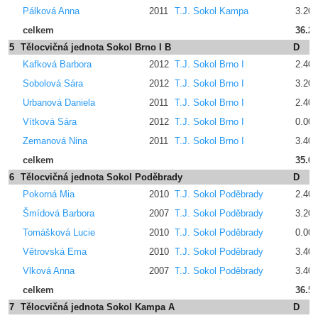
Pálková Anna
2011
T.J. Sokol Kampa
3.200
celkem
36.2
5
Tělocvičná jednota Sokol Brno I B
D
Kafková Barbora
2012
T.J. Sokol Brno I
2.400
Sobolová Sára
2012
T.J. Sokol Brno I
3.200
Urbanová Daniela
2011
T.J. Sokol Brno I
2.400
Vítková Sára
2012
T.J. Sokol Brno I
0.00
Zemanová Nina
2011
T.J. Sokol Brno I
3.400
celkem
35.6
6
Tělocvičná jednota Sokol Poděbrady
D
Pokorná Mia
2010
T.J. Sokol Poděbrady
2.400
Šmídová Barbora
2007
T.J. Sokol Poděbrady
3.200
Tomášková Lucie
2010
T.J. Sokol Poděbrady
0.00
Větrovská Ema
2010
T.J. Sokol Poděbrady
3.400
Vlková Anna
2007
T.J. Sokol Poděbrady
3.400
celkem
36.5
7
Tělocvičná jednota Sokol Kampa A
D