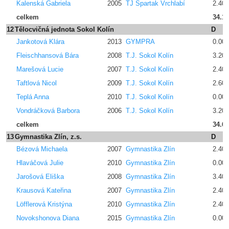
Kalenská Gabriela
2005
TJ Spartak Vrchlabí
2.400
celkem
34.1
12
Tělocvičná jednota Sokol Kolín
D
Jankotová Klára
2013
GYMPRA
0.00
Fleischhansová Bára
2008
T.J. Sokol Kolín
3.200
Marešová Lucie
2007
T.J. Sokol Kolín
2.400
Taftlová Nicol
2009
T.J. Sokol Kolín
2.600
Teplá Anna
2010
T.J. Sokol Kolín
0.00
Vondráčková Barbora
2006
T.J. Sokol Kolín
3.200
celkem
34.6
13
Gymnastika Zlín, z.s.
D
Bézová Michaela
2007
Gymnastika Zlín
2.400
Hlaváčová Julie
2010
Gymnastika Zlín
0.00
Jarošová Eliška
2008
Gymnastika Zlín
3.400
Krausová Kateřina
2007
Gymnastika Zlín
2.400
Löfflerová Kristýna
2010
Gymnastika Zlín
2.400
Novokshonova Diana
2015
Gymnastika Zlín
0.00