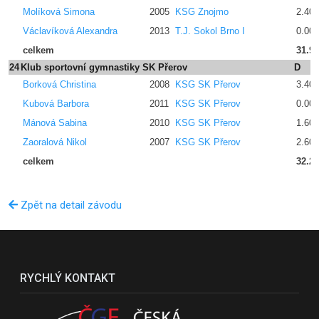
Molíková Simona
2005
KSG Znojmo
2.400
Václavíková Alexandra
2013
T.J. Sokol Brno I
0.00
celkem
31.9
24
Klub sportovní gymnastiky SK Přerov
D
Borková Christina
2008
KSG SK Přerov
3.400
Kubová Barbora
2011
KSG SK Přerov
0.00
Mánová Sabina
2010
KSG SK Přerov
1.600
Zaoralová Nikol
2007
KSG SK Přerov
2.600
celkem
32.2
Zpět na detail závodu
RYCHLÝ KONTAKT