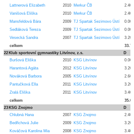
Lattnerová Elizabeth
2010
Merkur ČB
2.400
Vanišová Eliška
2010
Merkur ČB
2.400
Mansfeldová Bára
2009
TJ Spartak Sezimovo Ústí
0.00
Sedláková Tereza
2009
TJ Spartak Sezimovo Ústí
0.00
Vesecká Sandra
2007
TJ Spartak Sezimovo Ústí
3.200
celkem
33.7
22
Klub sportovní gymnastiky Litvínov, z.s.
D
Buršová Eliška
2010
KSG Litvínov
0.00
Harantová Agáta
2012
KSG Litvínov
3.200
Nováková Barbora
2005
KSG Litvínov
2.600
Pantučková Ella
2011
KSG Litvínov
3.200
Zralá Eliška
2011
KSG Litvínov
3.400
celkem
35.0
23
KSG Znojmo
D
Chlubná Hana
2007
KSG Znojmo
2.400
Bedřichová Julie
2009
KSG Znojmo
3.200
Kováčová Karolina Mia
2008
KSG Znojmo
3.400