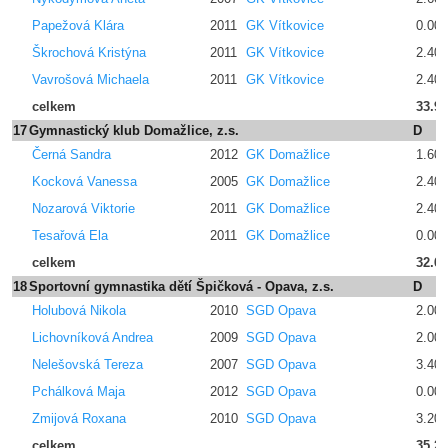
Papežová Klára
2011
GK Vítkovice
0.00
Škrochová Kristýna
2011
GK Vítkovice
2.400
Vavrošová Michaela
2011
GK Vítkovice
2.400
celkem
33.9
17
Gymnastický klub Domažlice, z.s.
D
Černá Sandra
2012
GK Domažlice
1.600
Kocková Vanessa
2005
GK Domažlice
2.400
Nozarová Viktorie
2011
GK Domažlice
2.400
Tesařová Ela
2011
GK Domažlice
0.00
celkem
32.6
18
Sportovní gymnastika dětí Špičková - Opava, z.s.
D
Holubová Nikola
2010
SGD Opava
2.000
Lichovníková Andrea
2009
SGD Opava
2.000
Nelešovská Tereza
2007
SGD Opava
3.400
Pchálková Maja
2012
SGD Opava
0.00
Zmijová Roxana
2010
SGD Opava
3.200
celkem
35.2