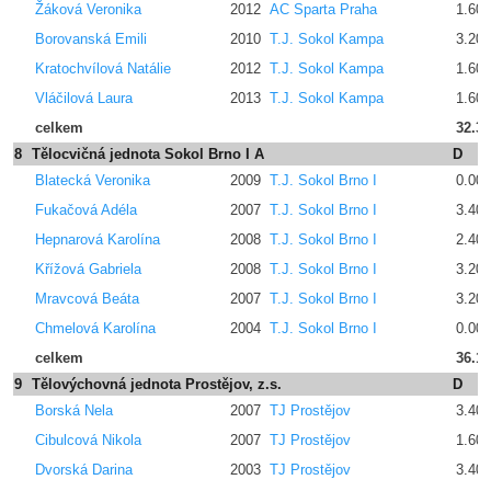
Žáková Veronika
2012
AC Sparta Praha
1.600
Borovanská Emili
2010
T.J. Sokol Kampa
3.200
Kratochvílová Natálie
2012
T.J. Sokol Kampa
1.600
Vláčilová Laura
2013
T.J. Sokol Kampa
1.600
celkem
32.3
8
Tělocvičná jednota Sokol Brno I A
D
Blatecká Veronika
2009
T.J. Sokol Brno I
0.00
Fukačová Adéla
2007
T.J. Sokol Brno I
3.400
Hepnarová Karolína
2008
T.J. Sokol Brno I
2.400
Křížová Gabriela
2008
T.J. Sokol Brno I
3.200
Mravcová Beáta
2007
T.J. Sokol Brno I
3.200
Chmelová Karolína
2004
T.J. Sokol Brno I
0.00
celkem
36.1
9
Tělovýchovná jednota Prostějov, z.s.
D
Borská Nela
2007
TJ Prostějov
3.400
Cibulcová Nikola
2007
TJ Prostějov
1.600
Dvorská Darina
2003
TJ Prostějov
3.400