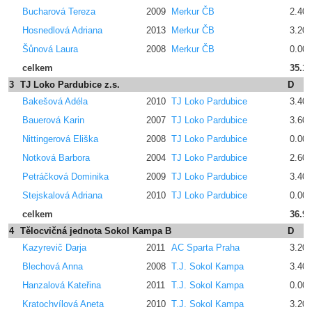
Bucharová Tereza
2009
Merkur ČB
2.400
Hosnedlová Adriana
2013
Merkur ČB
3.200
Šůnová Laura
2008
Merkur ČB
0.00
celkem
35.1
3
TJ Loko Pardubice z.s.
D
Bakešová Adéla
2010
TJ Loko Pardubice
3.400
Bauerová Karin
2007
TJ Loko Pardubice
3.600
Nittingerová Eliška
2008
TJ Loko Pardubice
0.00
Notková Barbora
2004
TJ Loko Pardubice
2.600
Petráčková Dominika
2009
TJ Loko Pardubice
3.400
Stejskalová Adriana
2010
TJ Loko Pardubice
0.00
celkem
36.9
4
Tělocvičná jednota Sokol Kampa B
D
Kazyrevič Darja
2011
AC Sparta Praha
3.200
Blechová Anna
2008
T.J. Sokol Kampa
3.400
Hanzalová Kateřina
2011
T.J. Sokol Kampa
0.00
Kratochvílová Aneta
2010
T.J. Sokol Kampa
3.200