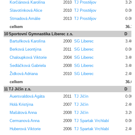
Korčiánová Karolína
2010
TJ Prostějov
3.200
Slavotínková Alice
2010
TJ Prostějov
0.00
Strnadová Amálie
2013
TJ Prostějov
0.00
celkem
36.3
10
Sportovní Gymnastika Liberec z.s.
D
Bartuňková Karolína
2000
SG Liberec
3.400
Berková Leontýna
2011
SG Liberec
0.00
Chaloupková Viktorie
2004
SG Liberec
3.400
Sedláčková Gabriela
2008
SG Liberec
3.400
Židková Adriana
2010
SG Liberec
2.400
celkem
36.6
11
TJ Jičín z.s.
D
Auersvaldová Agáta
2011
TJ Jičín
0.00
Holá Kristýna
2007
TJ Jičín
2.400
Mašátová Anna
2008
TJ Jičín
3.200
Cermanová Anna
2009
TJ Spartak Vrchlabí
0.00
Huberová Viktorie
2006
TJ Spartak Vrchlabí
2.400