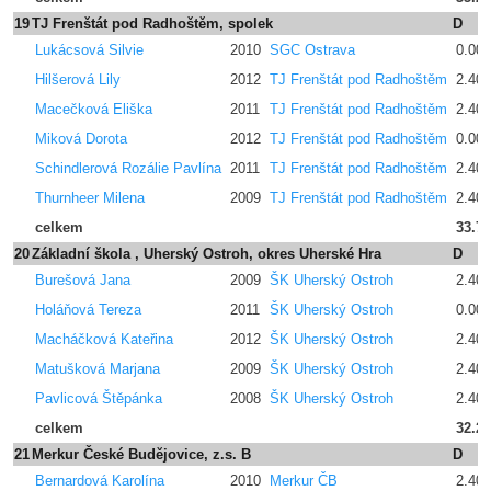
19
TJ Frenštát pod Radhoštěm, spolek
D
Lukácsová Silvie
2010
SGC Ostrava
0.00
Hilšerová Lily
2012
TJ Frenštát pod Radhoštěm
2.400
Macečková Eliška
2011
TJ Frenštát pod Radhoštěm
2.400
Miková Dorota
2012
TJ Frenštát pod Radhoštěm
0.00
Schindlerová Rozálie Pavlína
2011
TJ Frenštát pod Radhoštěm
2.400
Thurnheer Milena
2009
TJ Frenštát pod Radhoštěm
2.400
celkem
33.7
20
Základní škola , Uherský Ostroh, okres Uherské Hra
D
Burešová Jana
2009
ŠK Uherský Ostroh
2.400
Holáňová Tereza
2011
ŠK Uherský Ostroh
0.00
Macháčková Kateřina
2012
ŠK Uherský Ostroh
2.400
Matušková Marjana
2009
ŠK Uherský Ostroh
2.400
Pavlicová Štěpánka
2008
ŠK Uherský Ostroh
2.400
celkem
32.2
21
Merkur České Budějovice, z.s. B
D
Bernardová Karolína
2010
Merkur ČB
2.400