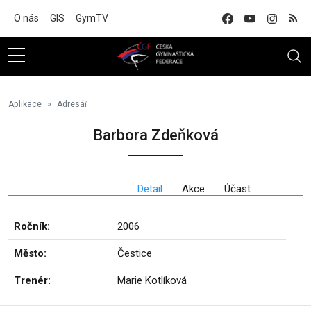
Na hlavní obsah
O nás
GIS
GymTV
Aplikace
Adresář
Barbora Zdeňková
Detail
Akce
Účast
Ročník:
2006
Město:
Čestice
Trenér:
Marie Kotlíková