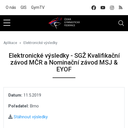
Na hlavní obsah
O nás
GIS
GymTV
Aplikace
Elektronické výsledky
Elektronické výsledky - SGŽ Kvalifikační
závod MČR a Nominační závod MSJ &
EYOF
Datum:
11.5.2019
Pořadatel:
Brno
Stáhnout výsledky