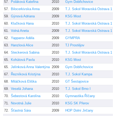
57.
Poláková Kateřina
2010
Gym Dobřichovice
K
57.
Bilocerkivska Anna
2009
T.J. Sokol Moravská Ostrava 1
D
59.
Gýnová Adriana
2009
KSG Most
Č
60.
Klučková Hana
2010
T.J. Sokol Moravská Ostrava 1
D
61.
Volná Aneta
2009
T.J. Sokol Moravská Ostrava 1
D
62.
Yapparov Adéla
2009
GYMPRA
M
63.
Hanzlová Alice
2010
TJ Prostějov
V
64.
Steckerová Sabina
2010
T.J. Sokol Moravská Ostrava 1
D
65.
Kohútová Pavla
2010
KSG Most
Č
65.
Jelínková Anna Valentýna
2009
Gym Dobřichovice
K
67.
Řezníková Kristýna
2010
T.J. Sokol Kampa
S
68.
Miláčková Eliška
2010
GT Šestajovice
S
69.
Veselá Johana
2010
T.J. Sokol Brno I
P
70.
Šebestová Karolína
2010
Gymnastika Říčany
B
71.
Novotná Julie
2010
KSG SK Přerov
C
72.
Šťastná Sára
2009
HOP Dolní Jirčany
k