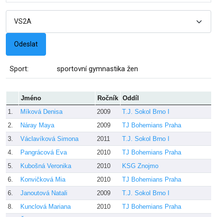
Sport:
sportovní gymnastika žen
Jméno
Ročník
Oddíl
1.
Míková Denisa
2009
T.J. Sokol Brno I
B
2.
Náray Maya
2009
TJ Bohemians Praha
H
3.
Václavíková Simona
2011
T.J. Sokol Brno I
P
4.
Pangrácová Eva
2010
TJ Bohemians Praha
H
5.
Kubošná Veronika
2010
KSG Znojmo
K
6.
Konvičková Mia
2010
TJ Bohemians Praha
H
6.
Janoutová Natali
2009
T.J. Sokol Brno I
P
8.
Kunclová Mariana
2010
TJ Bohemians Praha
H