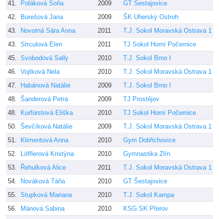
41.
Poláková Soňa
2009
GT Šestajovice
S
42.
Burešová Jana
2009
ŠK Uherský Ostroh
V
43.
Novotná Sára Anna
2011
T.J. Sokol Moravská Ostrava 1
D
43.
Strculová Elen
2011
TJ Sokol Horní Počernice
B
45.
Svobodová Sally
2010
T.J. Sokol Brno I
P
46.
Vojtková Nela
2010
T.J. Sokol Moravská Ostrava 1
D
47.
Habánová Natálie
2009
T.J. Sokol Brno I
P
48.
Šanderová Petra
2009
TJ Prostějov
L
48.
Kurfürstová Eliška
2010
TJ Sokol Horní Počernice
S
50.
Ševčíková Natálie
2009
T.J. Sokol Moravská Ostrava 1
D
51.
Klimentová Anna
2010
Gym Dobřichovice
K
52.
Löfflerová Kristýna
2010
Gymnastika Zlín
J
53.
Řehulková Alice
2011
T.J. Sokol Moravská Ostrava 1
D
54.
Nováková Táňa
2010
GT Šestajovice
S
55.
Stupková Mariana
2010
T.J. Sokol Kampa
S
56.
Mánová Sabina
2010
KSG SK Přerov