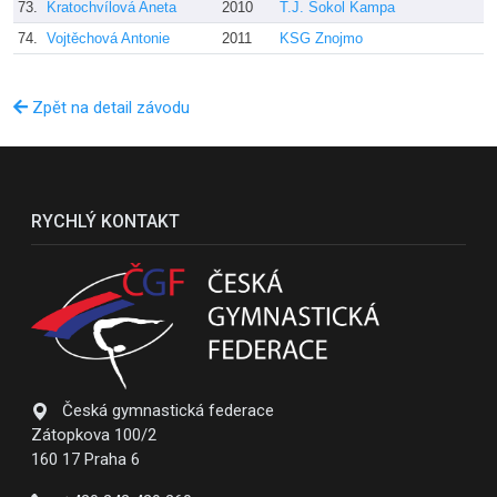
73.
Kratochvílová Aneta
2010
T.J. Sokol Kampa
S
74.
Vojtěchová Antonie
2011
KSG Znojmo
K
Zpět na detail závodu
RYCHLÝ KONTAKT
Česká gymnastická federace
Zátopkova 100/2
160 17 Praha 6