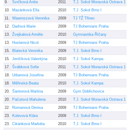
9.
Švrčková Anita
2011
T.J. Sokol Moravská Ostrava 1
D
10.
Mazánková Ella
2010
T.J. Sokol Brno I
V
11.
Wawroszová Veronika
2009
TJ TŽ Třinec
J
12.
Daďová Marie
2009
TJ Bohemians Praha
H
13.
Žvejkalová Amélie
2010
Gymnastika Říčany
B
13.
Huslarová Nicol
2009
TJ Bohemians Praha
H
15.
Blatecká Veronika
2009
T.J. Sokol Brno I
15.
Jenšíková Valentýna
2010
T.J. Sokol Kampa
S
17.
Švábková Sofie
2011
T.J. Sokol Moravská Ostrava 1
D
18.
Urbanová Josefina
2009
TJ Bohemians Praha
18.
Měřinská Beata
2010
T.J. Sokol Kampa
S
20.
Šantorová Martina
2009
Gym Dobřichovice
K
20.
Pačutová Mahulena
2010
T.J. Sokol Moravská Ostrava 1
D
22.
Romanová Denisa
2009
TJ Bohemians Praha
H
23.
Kolevová Klára
2009
T.J. Sokol Brno I
P
23.
Cikánková Markéta
2010
T.J. Sokol Brno I
P