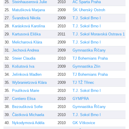
25.
Steinhauserová Julie
2010
AC Sparta Praha
K
25.
Matušková Marjana
2009
ŠK Uherský Ostroh
V
27.
Švandová Nikola
2009
T.J. Sokol Brno I
P
28.
Karásková Karolína
2010
T.J. Sokol Brno I
B
29.
Kartusová Eliška
2011
T.J. Sokol Moravská Ostrava 1
D
30.
Melicharová Klára
2009
T.J. Sokol Brno I
V
31.
Jechová Andrea
2009
Gymnastika Říčany
J
32.
Steier Claudia
2010
TJ Bohemians Praha
H
33.
Košutová Iva
2009
Gymnastika Zlín
J
34.
Jelínková Madlen
2010
TJ Bohemians Praha
H
35.
Wybranietzová Klára
2009
TJ TŽ Třinec
J
35.
Poulíková Marie
2010
T.J. Sokol Brno I
B
37.
Contiero Elisa
2010
GYMPRA
M
38.
Bezoušková Sofie
2010
Gymnastika Říčany
B
39.
Částková Michaela
2010
T.J. Sokol Brno I
B
40.
Nykodymová Adéla
2010
GK Vítkovice
k